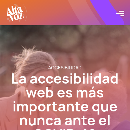
Click acá para ir directamente al contenido
Proyectos
Servicios
Blog
ACCESIBILIDAD
La accesibilidad
Acerca de
web es más
importante que
Contacto
nunca ante el