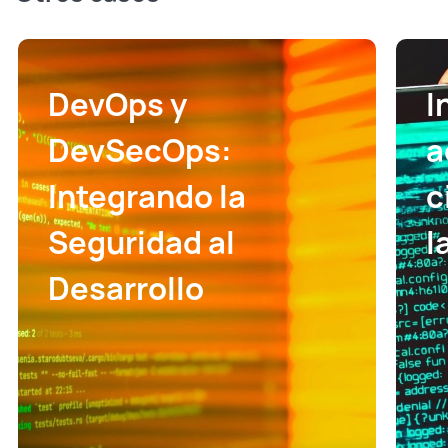
DevOps y
I
DevSecOps:
a
Integrando la
c
Seguridad al
l
Desarrollo