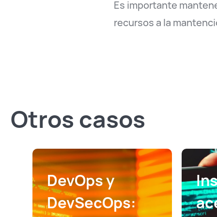
Es importante mantener
recursos a la mantenció
Otros casos
DevOps y
In
DevSecOps:
ac