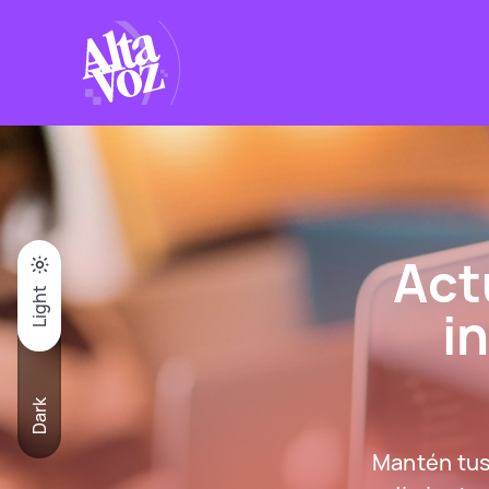
Click acá para ir directamente al contenido
Act
Light
i
Dark
Mantén tus 