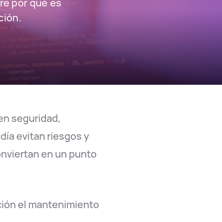
re por qué es
ción.
 en seguridad,
día evitan riesgos y
onviertan en un punto
ción el mantenimiento