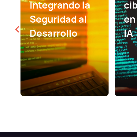
Integrando la
ci
Seguridad al
en 
Desarrollo
IA