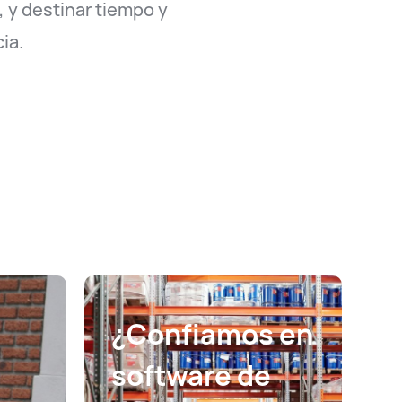
 y destinar tiempo y
ia.
¿Confiamos en
I
software de
c