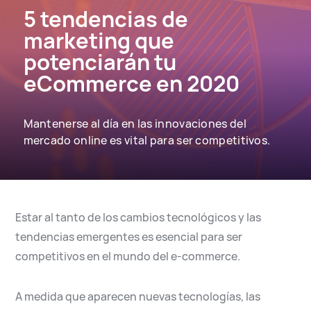
5 tendencias de
English
Español
marketing que
potenciarán tu
eCommerce en 2020
Mantenerse al día en las innovaciones del
mercado online es vital para ser competitivos.
Estar al tanto de los cambios tecnológicos y las
tendencias emergentes es esencial para ser
competitivos en el mundo del e-commerce.
A medida que aparecen nuevas tecnologías, las