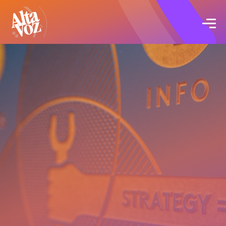
Click acá para ir directamente al contenido
Proyectos
Servicios
Blog
Acerca de
Contacto