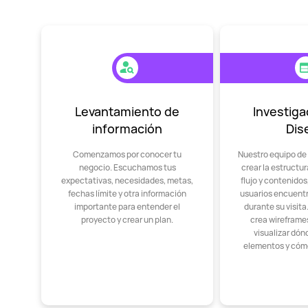
Levantamiento de
Investiga
información
Dis
Comenzamos por conocer tu
Nuestro equipo de
negocio. Escuchamos tus
crear la estructu
expectativas, necesidades, metas,
flujo y contenido
fechas límite y otra información
usuarios encuent
importante para entender el
durante su visit
proyecto y crear un plan.
crea wireframes
visualizar dón
elementos y cóm