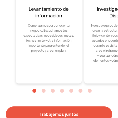
Levantamiento de
Investiga
información
Dis
Comenzamos por conocer tu
Nuestro equipo de
negocio. Escuchamos tus
crear la estructu
expectativas, necesidades, metas,
flujo y contenido
fechas límite y otra información
usuarios encuent
importante para entender el
durante su visit
proyecto y crear un plan.
crea wireframes
visualizar dón
elementos y cóm
Trabajemos juntos