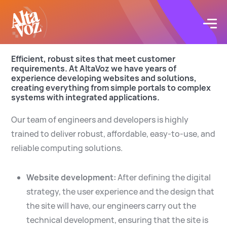
Click acá para ir directamente al contenido
Efficient, robust sites that meet customer
Proyectos
requirements. At AltaVoz we have years of
experience developing websites and solutions,
creating everything from simple portals to complex
Servicios
systems with integrated applications.
Blog
Our team of engineers and developers is highly
trained to deliver robust, affordable, easy-to-use, and
Acerca de
reliable computing solutions.
Website development:
After defining the digital
Contacto
strategy, the user experience and the design that
the site will have, our engineers carry out the
technical development, ensuring that the site is