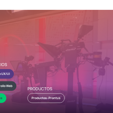
CIOS
o UX/UI
rollo Web
PRODUCTOS
te
Productos: Prontus