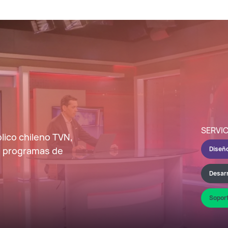
SERVI
lico chileno TVN,
o, programas de
Diseñ
Desar
Sopor