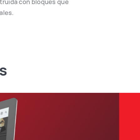
nstruida con bloques que
ales.
s