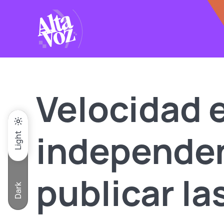
Click acá para ir directamente al contenido
Velocidad 
independen
Light
publicar la
Dark