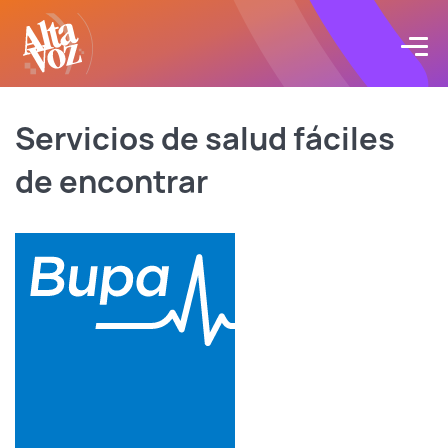
Click acá para ir directamente al contenido
Proyectos
Servicios de salud fáciles
de encontrar
Servicios
Blog
Acerca de
Contacto