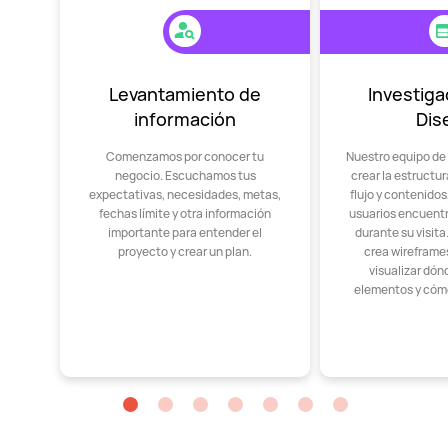
Levantamiento de
Investiga
información
Dis
Comenzamos por conocer tu
Nuestro equipo de
negocio. Escuchamos tus
crear la estructu
expectativas, necesidades, metas,
flujo y contenido
fechas límite y otra información
usuarios encuent
importante para entender el
durante su visit
proyecto y crear un plan.
crea wireframes
visualizar dón
elementos y cóm