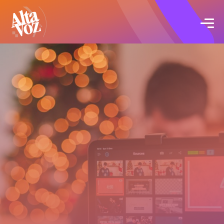
Click acá para ir directamente al contenido
Proyectos
Servicios
Blog
Acerca de
Contacto