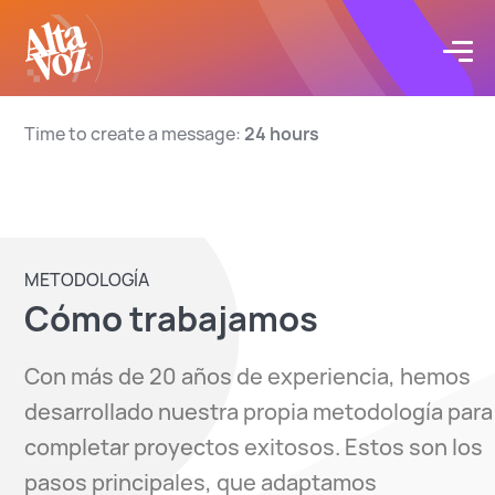
Click acá para ir directamente al contenido
Proyectos
Time to create a message:
24 hours
Servicios
Blog
METODOLOGÍA
Cómo trabajamos
Acerca de
Con más de 20 años de experiencia, hemos
desarrollado nuestra propia metodología para
Contacto
completar proyectos exitosos. Estos son los
pasos principales, que adaptamos