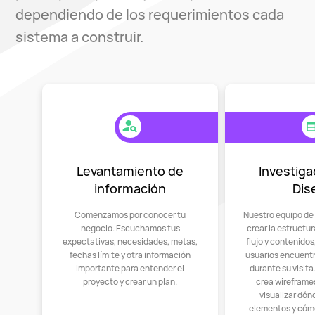
dependiendo de los requerimientos cada
English
Español
sistema a construir.
Levantamiento de
Investiga
información
Dis
Comenzamos por conocer tu
Nuestro equipo de
negocio. Escuchamos tus
crear la estructu
expectativas, necesidades, metas,
flujo y contenido
fechas límite y otra información
usuarios encuent
importante para entender el
durante su visit
proyecto y crear un plan.
crea wireframes
visualizar dón
elementos y cóm