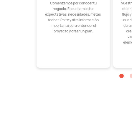
Comenzamos por conocer tu
Nuestr
negocio. Escuchamos tus
crear
expectativas, necesidades, metas,
flujo 
fechas límite y otra información
usuar
importante para entender el
duran
proyecto y crear un plan.
cre
vi
a
eleme