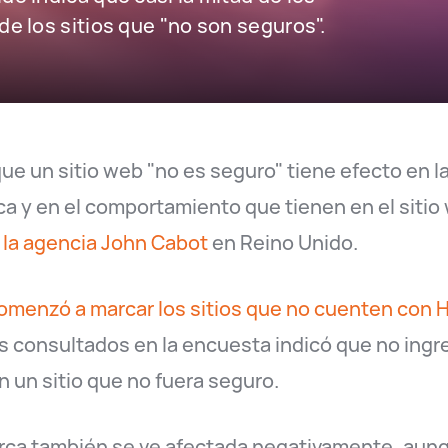
e los sitios que "no son seguros".
que un sitio web "no es seguro" tiene efecto en 
rca y en el comportamiento que tienen en el siti
 la agencia John Cabot
en Reino Unido.
menzó a marcar los sitios que no cuenten con
s consultados en la encuesta indicó que no ingr
n un sitio que no fuera seguro.
rca también se ve afectada negativamente, aunq