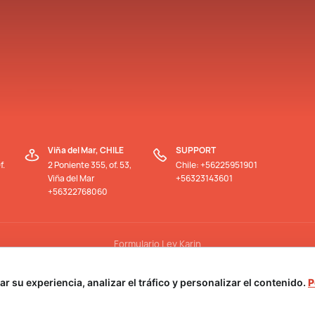
Viña del Mar, CHILE
SUPPORT
f.
2 Poniente 355, of. 53,
Chile: +56225951901
Viña del Mar
+56323143601
+56322768060
Formulario Ley Karin
 su experiencia, analizar el tráfico y personalizar el contenido.
P