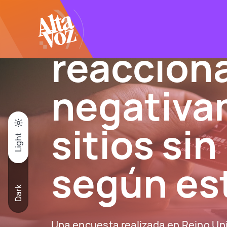
Click acá para ir directamente al contenido
Usuarios
reaccion
negativa
sitios si
Light
según es
Dark
Una encuesta realizada en Reino Unid