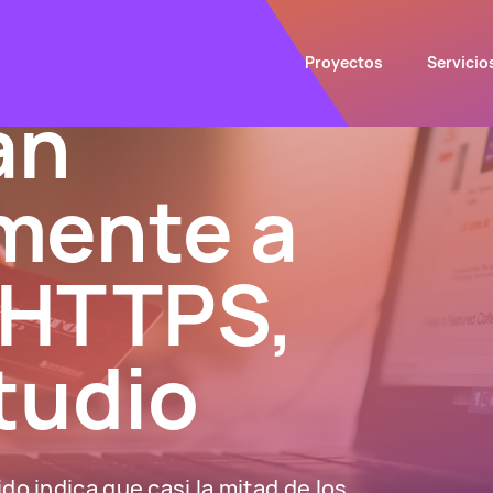
Proyectos
Servicio
an
mente a
n HTTPS,
tudio
o indica que casi la mitad de los