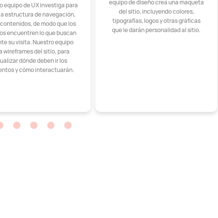
equipo de diseño crea una maqueta
o equipo de UX investiga para
del sitio, incluyendo colores,
 la estructura de navegación,
tipografías, logos y otras gráficas
y contenidos, de modo que los
que le darán personalidad al sitio.
ios encuentren lo que buscan
te su visita. Nuestro equipo
a wireframes del sitio, para
sualizar dónde deben ir los
ntos y cómo interactuarán.