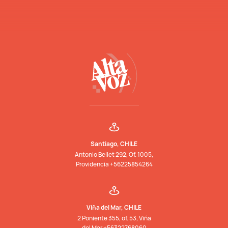
Santiago, CHILE
Antonio Bellet 292, Of. 1005,
Providencia +56225854264
Viña del Mar, CHILE
2 Poniente 355, of. 53, Viña
del Mar +56322768060