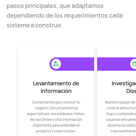
pasos principales, que adaptamos
dependiendo de los requerimientos cada
sistema a construir.
Levantamiento de
Investiga
información
Dis
Comenzamos por conocer tu
Nuestro equipo de
negocio. Escuchamos tus
crear la estructu
expectativas, necesidades, metas,
flujo y contenido
fechas límite y otra información
usuarios encuent
importante para entender el
durante su visit
proyecto y crear un plan.
crea wireframes