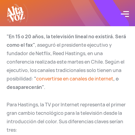
Click acá para ir directamente al contenido
Proyectos
"En 15 o 20 años, la televisión lineal no existirá. Será
como el fax"
, aseguró el presidente ejecutivo y
Servicios
fundador de Netflix, Reed Hastings, en una
conferencia realizada este martes en Chile. Según el
Blog
ejecutivo, los canales tradicionales solo tienen una
posibilidad:
"
convertirse en canales de internet
, o
Acerca de
desaparecerán"
.
Para Hastings, la TV por Internet representa el primer
Contacto
gran cambio tecnológico para la televisión desde la
introducción del color. Sus diferencias claves serían
tres: