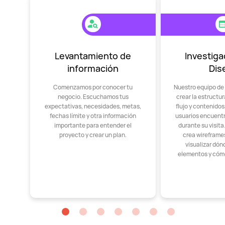
Levantamiento de
Investiga
información
Dis
Comenzamos por conocer tu
Nuestro equipo de
negocio. Escuchamos tus
crear la estructu
expectativas, necesidades, metas,
flujo y contenido
fechas límite y otra información
usuarios encuent
importante para entender el
durante su visit
proyecto y crear un plan.
crea wireframes
visualizar dón
elementos y cóm