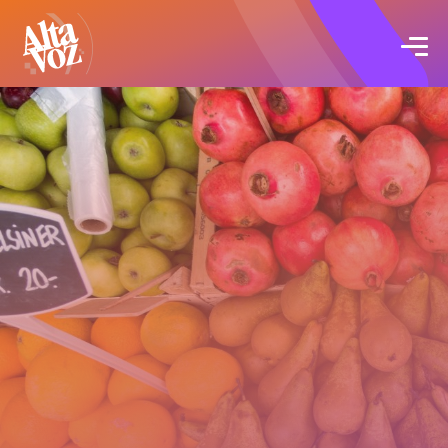
Click acá para ir directamente al contenido
Proyectos
Servicios
Blog
Acerca de
Contacto