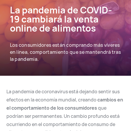
English
Español
La pandemia de COVID-
19 cambiará la venta
online de alimentos
Los consumidores están comprando más víveres
en línea, comportamiento que se mantendrá tras
la pandemia.
La pandemia de coronavirus está dejando sentir sus
efectos en la economía mundial, creando
cambios en
el comportamiento de los consumidores
que
podrían ser permanentes. Un cambio profundo está
ocurriendo en el comportamiento de consumo de