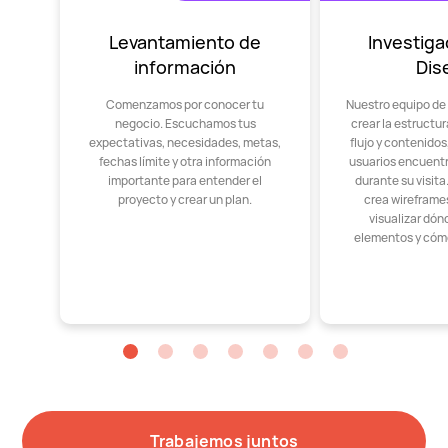
Levantamiento de
Investiga
información
Dis
Comenzamos por conocer tu
Nuestro equipo de
negocio. Escuchamos tus
crear la estructu
expectativas, necesidades, metas,
flujo y contenido
fechas límite y otra información
usuarios encuent
importante para entender el
durante su visit
proyecto y crear un plan.
crea wireframes
visualizar dón
elementos y cóm
Trabajemos juntos