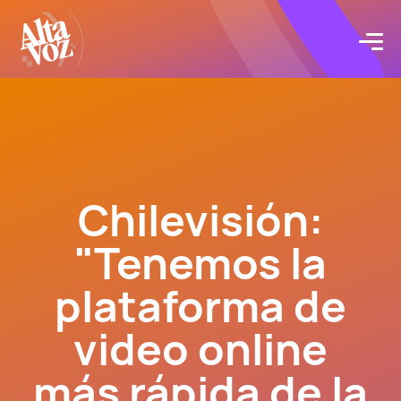
Click acá para ir directamente al contenido
Proyectos
Servicios
Chilevisión:
Blog
"Tenemos la
Acerca de
plataforma de
video online
Contacto
más rápida de la