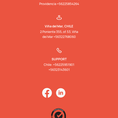
Providencia +56225854264
Viña del Mar, CHILE
2 Poniente 355, of. 53, Viña
del Mar +56322768060
SUPPORT
Chile: +56225951901
+56323143601