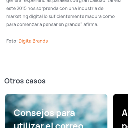
generar experiencias paralelas de gran calidad, tal vez
este 2015 nos sorprenda con una industria de
marketing digital lo suficientemente madura como
para comenzar a pensar en grande", afirma.
Foto
:
DigitalBrands
Otros casos
Consejos para
A
utilizar el correo
p