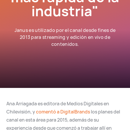
industria"
English
Español
Janus es utilizado por el canal desde fines de
2013 para streaming y edición en vivo de
contenidos.
Ana Arriagada es editora de Medios Digitales en
Chilevisión, y
comentó a DigitalBrands
los planes del
canal en esta área para 2015, además de su
experiencia desde que comenzó a trabajar allí en